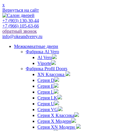
x
Вернуться на сайт
+7 (903) 130-30-44
+7 (966) 105-63-66
обратный звонок
info@okeandverey.ru
Межкомнатные двери
Фабрика Al Vero
Al Vero
Viporte
Фабрика Profil Doors
XN Классика
Серия D
Серия E
Серия L
Серия LK
Серия U
Серия VG
Серия X Классика
Серия X Модерн
Серия XN Модерн