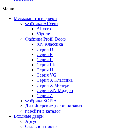
Меню
Межкомнатные двери
Фабрика Al Vero
Al Vero
Viporte
Фабрика Profil Doors
XN Классика
Серия D
Серия E
Серия L
Серия LK
Серия U
Серия VG
Серия X Классика
Серия X Модерн
Серия XN Модерн
Серия Z
Фабрика SOFIA
Дизайнерские двери на заказ
перейти в каталог
Входные двери
Аргус
Стальной портье