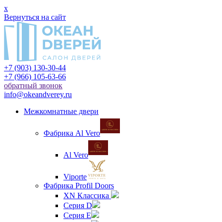
x
Вернуться на сайт
+7 (903) 130-30-44
+7 (966) 105-63-66
обратный звонок
info@okeandverey.ru
Межкомнатные двери
Фабрика Al Vero
Al Vero
Viporte
Фабрика Profil Doors
XN Классика
Серия D
Серия E