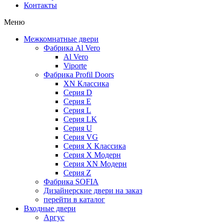
Контакты
Меню
Межкомнатные двери
Фабрика Al Vero
Al Vero
Viporte
Фабрика Profil Doors
XN Классика
Серия D
Серия E
Серия L
Серия LK
Серия U
Серия VG
Серия X Классика
Серия X Модерн
Серия XN Модерн
Серия Z
Фабрика SOFIA
Дизайнерские двери на заказ
перейти в каталог
Входные двери
Аргус