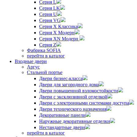
Серия L
Серия LK
Серия U
Серия VG
Серия X Классика
Серия X Модерн
Серия XN Модерн
Серия Z
Фабрика SOFIA
перейти в каталог
Входные двери
Аргус
Стальной портье
Двери бизнес-класса
Двери для загородного дома
Двери повышенной взломостойкости
Двери с эксклюзивной отделкой
Двери с электронными системами доступа
Двери технического назначения
Декоративные панели
Наружные декоративные отделки
Нестандартные двери
перейти в каталог